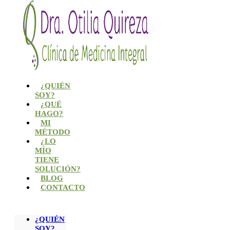
¿QUIÉN
SOY?
¿QUÉ
HAGO?
MI
MÉTODO
¿LO
MÍO
TIENE
SOLUCIÓN?
BLOG
CONTACTO
¿QUIÉN
SOY?