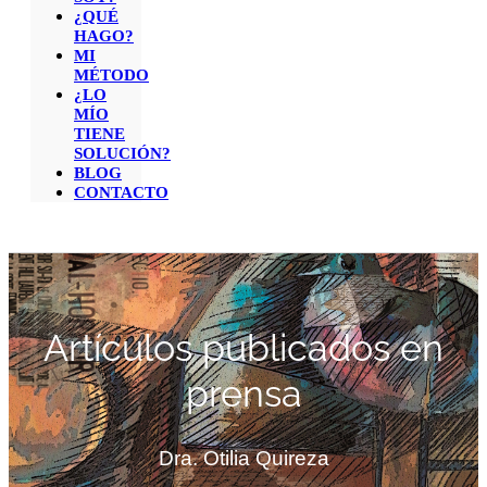
¿QUÉ
HAGO?
MI
MÉTODO
¿LO
MÍO
TIENE
SOLUCIÓN?
BLOG
CONTACTO
Artículos publicados en
prensa
Dra. Otilia Quireza