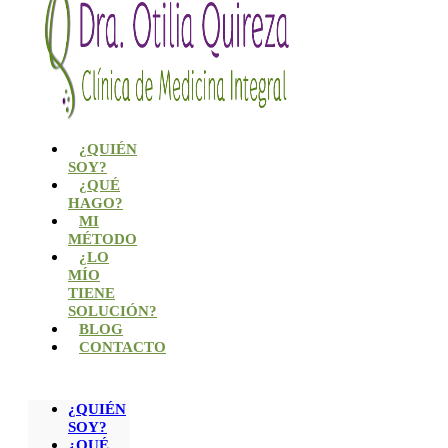
¿QUIÉN
SOY?
¿QUÉ
HAGO?
MI
MÉTODO
¿LO
MÍO
TIENE
SOLUCIÓN?
BLOG
CONTACTO
¿QUIÉN
SOY?
¿QUÉ