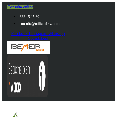
Ir
Consulta online
al
contenido
622 15 15 30
consulta@otiliaquireza.com
Facebook-f
Instagram
Whatsapp
Soundcloud