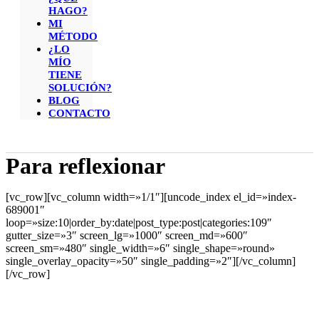
HAGO?
MI
MÉTODO
¿LO
MÍO
TIENE
SOLUCIÓN?
BLOG
CONTACTO
Para reflexionar
[vc_row][vc_column width=»1/1″][uncode_index el_id=»index-
689001″
loop=»size:10|order_by:date|post_type:post|categories:109″
gutter_size=»3″ screen_lg=»1000″ screen_md=»600″
screen_sm=»480″ single_width=»6″ single_shape=»round»
single_overlay_opacity=»50″ single_padding=»2″][/vc_column]
[/vc_row]