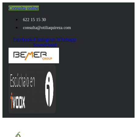
Ir
Consulta online
al
contenido
622 15 15 30
consulta@otiliaquireza.com
Facebook-f
Instagram
Whatsapp
Soundcloud