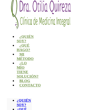
¿QUIÉN
SOY?
¿QUÉ
HAGO?
MI
MÉTODO
¿LO
MÍO
TIENE
SOLUCIÓN?
BLOG
CONTACTO
¿QUIÉN
SOY?
¿QUÉ