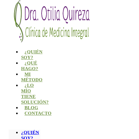
¿QUIÉN
SOY?
¿QUÉ
HAGO?
MI
MÉTODO
¿LO
MÍO
TIENE
SOLUCIÓN?
BLOG
CONTACTO
¿QUIÉN
SOY?