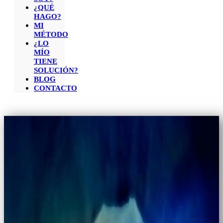
¿QUÉ
HAGO?
MI
MÉTODO
¿LO
MÍO
TIENE
SOLUCIÓN?
BLOG
CONTACTO