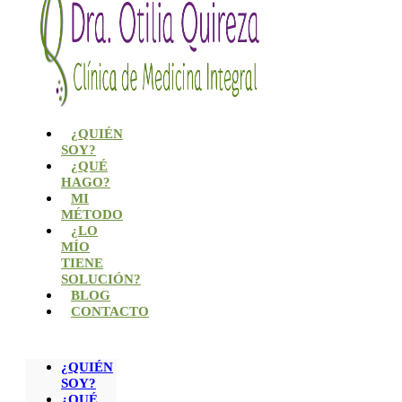
¿QUIÉN
SOY?
¿QUÉ
HAGO?
MI
MÉTODO
¿LO
MÍO
TIENE
SOLUCIÓN?
BLOG
CONTACTO
¿QUIÉN
SOY?
¿QUÉ