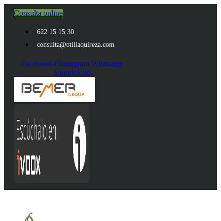
Ir
Consulta online
al
contenido
622 15 15 30
consulta@otiliaquireza.com
Facebook-f
Instagram
Whatsapp
Soundcloud