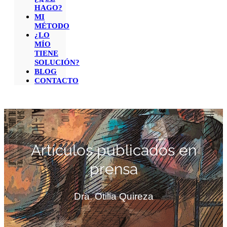
HAGO?
MI
MÉTODO
¿LO
MÍO
TIENE
SOLUCIÓN?
BLOG
CONTACTO
Artículos publicados en
prensa
Dra. Otilia Quireza