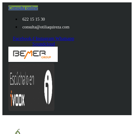
Ir
Consulta online
al
contenido
622 15 15 30
consulta@otiliaquireza.com
Facebook-f
Instagram
Whatsapp
Soundcloud