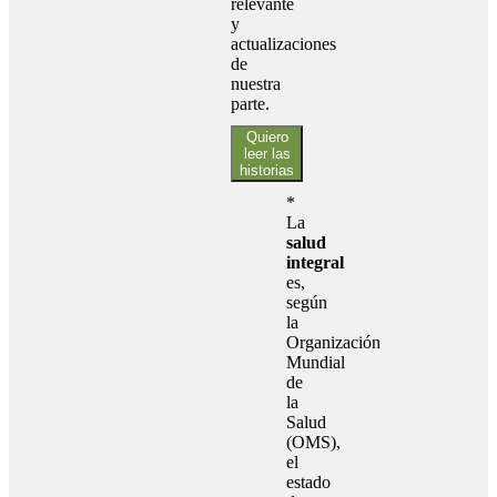
relevante
y
actualizaciones
de
nuestra
parte.
Quiero
leer las
historias
*
La
salud
integral
es,
según
la
Organización
Mundial
de
la
Salud
(OMS),
el
estado