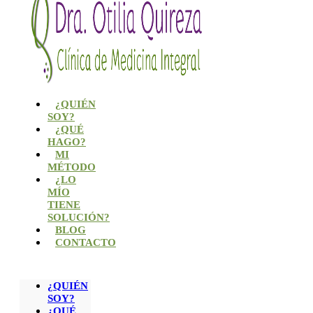
¿QUIÉN
SOY?
¿QUÉ
HAGO?
MI
MÉTODO
¿LO
MÍO
TIENE
SOLUCIÓN?
BLOG
CONTACTO
¿QUIÉN
SOY?
¿QUÉ