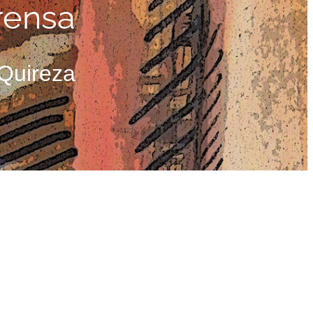
rensa
 Quireza