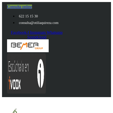
Ir
Consulta online
al
contenido
622 15 15 30
consulta@otiliaquireza.com
Facebook-f
Instagram
Whatsapp
Soundcloud