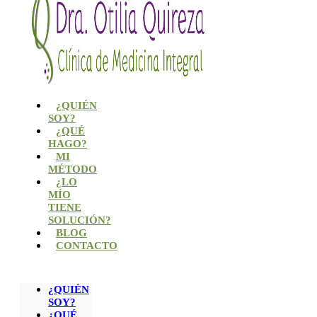
¿QUIÉN
SOY?
¿QUÉ
HAGO?
MI
MÉTODO
¿LO
MÍO
TIENE
SOLUCIÓN?
BLOG
CONTACTO
¿QUIÉN
SOY?
¿QUÉ