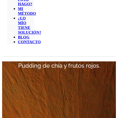
HAGO?
MI
MÉTODO
¿LO
MÍO
TIENE
SOLUCIÓN?
BLOG
CONTACTO
Pudding de chía y frutos rojos.