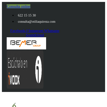
Ir
Consulta online
al
contenido
622 15 15 30
consulta@otiliaquireza.com
Facebook-f
Instagram
Whatsapp
Soundcloud