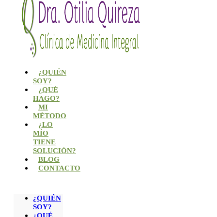
¿QUIÉN
SOY?
¿QUÉ
HAGO?
MI
MÉTODO
¿LO
MÍO
TIENE
SOLUCIÓN?
BLOG
CONTACTO
¿QUIÉN
SOY?
¿QUÉ